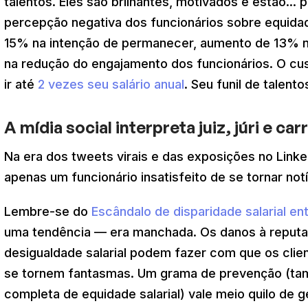
talentos. Eles são brilhantes, motivados e estão..
percepção negativa dos funcionários sobre equidad
15% na intenção de permanecer, aumento de 13% n
na redução do engajamento dos funcionários. O cus
ir até
2 vezes seu salário anual
. Seu funil de talen
A mídia social interpreta juiz, júri e ca
Na era dos tweets virais e das exposições no Link
apenas um funcionário insatisfeito de se tornar notí
Lembre-se do
Escândalo de disparidade salarial e
uma tendência — era manchada. Os danos à reput
desigualdade salarial podem fazer com que os clie
se tornem fantasmas. Um grama de prevenção (ta
completa de equidade salarial) vale meio quilo de 