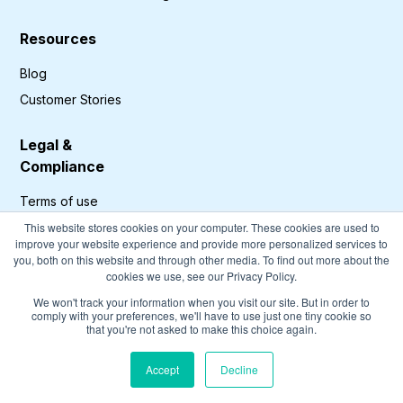
Resources
Blog
Customer Stories
Legal &
Compliance
Terms of use
Privacy Policy
This website stores cookies on your computer. These cookies are used to
improve your website experience and provide more personalized services to
GDPR Compliance
you, both on this website and through other media. To find out more about the
cookies we use, see our Privacy Policy.
Cookies Policy
We won't track your information when you visit our site. But in order to
comply with your preferences, we'll have to use just one tiny cookie so
that you're not asked to make this choice again.
©
2026
Compport. All rights reserved.
Accept
Decline