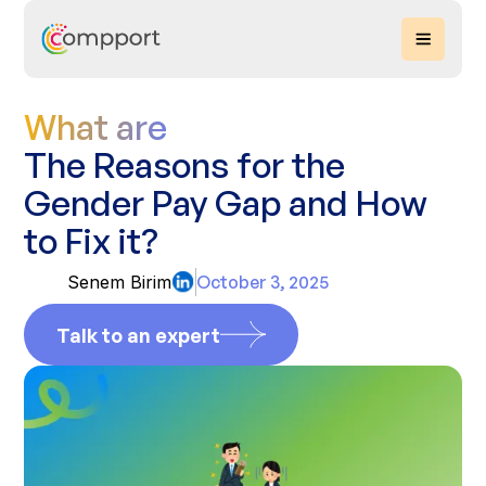
What are
The Reasons for the
Gender Pay Gap and How
to Fix it?
Senem Birim
October 3, 2025
Talk to an expert