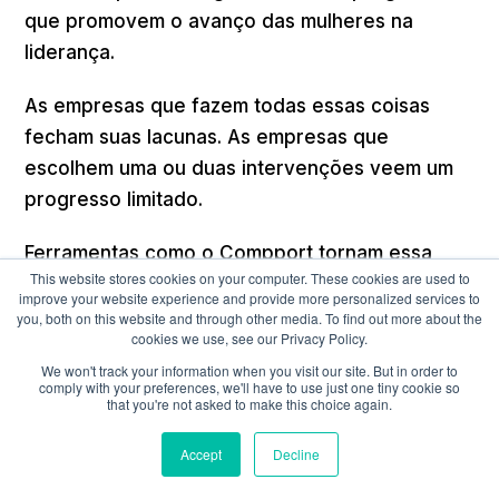
que promovem o avanço das mulheres na
liderança.
As empresas que fazem todas essas coisas
fecham suas lacunas. As empresas que
escolhem uma ou duas intervenções veem um
progresso limitado.
Ferramentas como o Compport tornam essa
This website stores cookies on your computer. These cookies are used to
abordagem sistemática viável em grande
improve your website experience and provide more personalized services to
escala, oferecendo aos líderes de
you, both on this website and through other media. To find out more about the
cookies we use, see our Privacy Policy.
recompensas a infraestrutura para projetar uma
We won't track your information when you visit our site. But in order to
compensação equitativa desde o início e
comply with your preferences, we'll have to use just one tiny cookie so
that you're not asked to make this choice again.
mantê-la à medida que a organização cresce.
Accept
Decline
Por que os funcionários não